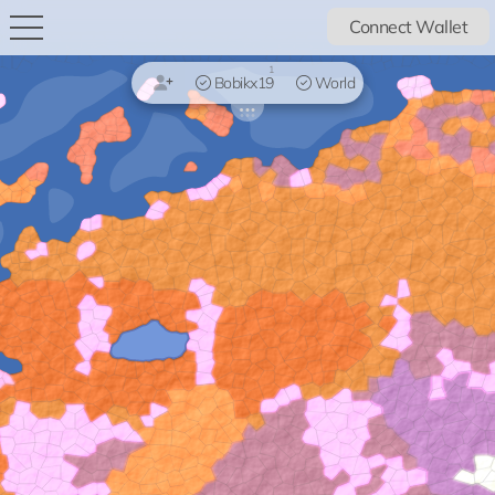
Connect Wallet
1
Bobikx19
World