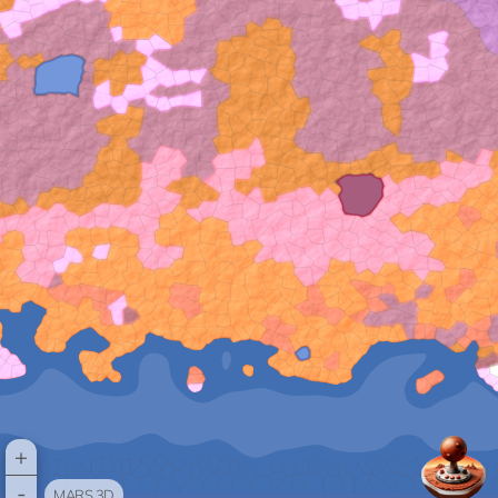
+
-
MARS 3D