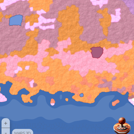
+
-
MARS 3D