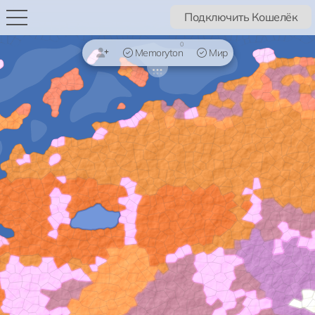
Подключить Кошелёк
0
Memoryton
Мир