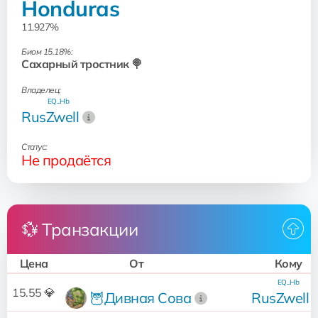
Honduras
11.927%
Биом 15.18%:
Сахарный тростник 🍭
Владелец:
EQ...Hb
RusZwell
Статус:
Не продаётся
💱 Транзакции
Цена
От
Кому
EQ...Hb
15.55 💎
🦉Дивная Сова
RusZwell