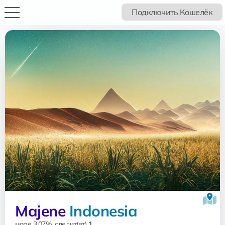
Подключить Кошелёк
Majene
Indonesia
море 3.07%, следит(ят)
1