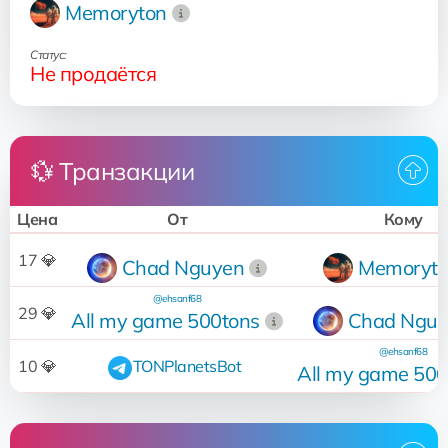
Memoryton
Статус:
Не продаётся
💱 Транзакции
Цена
От
Кому
17 💎
Chad Nguyen
Memoryt
@ehsanf68
29 💎
All my game 500tons
Chad Nguy
@ehsanf68
10 💎
TONPlanetsBot
All my game 500