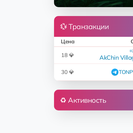
💱 Транзакции
Цена
EQ
18 💎
AkChin Villa
30 💎
TONPl
♻️ Активность
Кто
Butte Valley