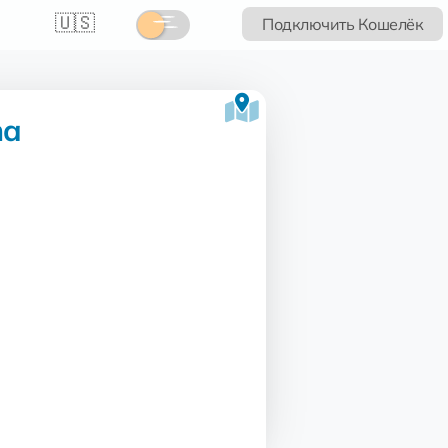
🇺🇸
Подключить Кошелёк
na