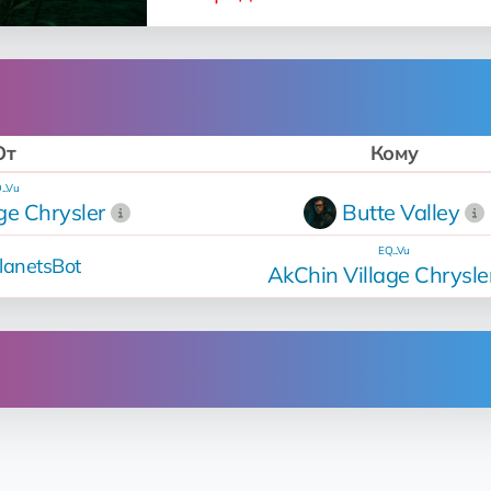
От
Кому
...Vu
ge Chrysler
Butte Valley
EQ...Vu
anetsBot
AkChin Village Chrysle
Операция
Продан
за 18 💎