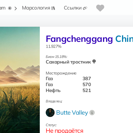
arn
Марсология
Ссылки
Fangchenggang
Chi
11.927%
Биом 15.18%:
Сахарный тростник 🍭
Месторождение
Газ
387
Газ
570
Нефть
521
Владелец:
Butte Valley
Статус:
Не продаётся