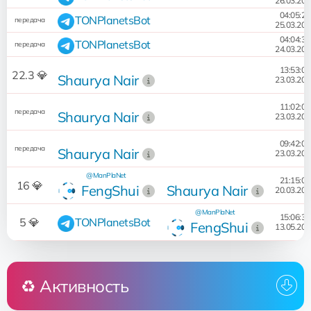
26.03.202
04:05:28
TONPlanetsBot
передача
25.03.202
04:04:34
TONPlanetsBot
передача
24.03.202
13:53:04
22.3 💎
Shaurya Nair
23.03.202
11:02:05
передача
Shaurya Nair
23.03.202
09:42:03
передача
Shaurya Nair
23.03.202
@ManPlaNet
21:15:04
16 💎
FengShui
Shaurya Nair
20.03.202
@ManPlaNet
15:06:38
5 💎
TONPlanetsBot
FengShui
13.05.202
♻️ Активность