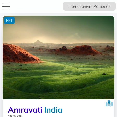
Подключить Кошелёк
NFT
Amravati
India
16.637%