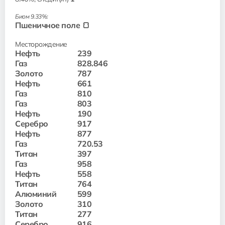
Биом 9.33%:
Пшеничное поле 🍞
Месторождение
Нефть
239
Газ
828.846
Золото
787
Нефть
661
Газ
810
Газ
803
Нефть
190
Серебро
917
Нефть
877
Газ
720.53
Титан
397
Газ
958
Нефть
558
Титан
764
Алюминий
599
Золото
310
Титан
277
Серебро
916