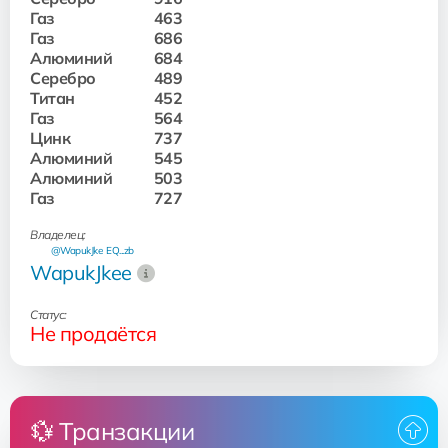
Газ
463
Газ
686
Алюминий
684
Серебро
489
Титан
452
Газ
564
Цинк
737
Алюминий
545
Алюминий
503
Газ
727
Владелец:
@WapukJke
EQ...zb
WapukJkee
Статус:
Не продаётся
💱 Транзакции