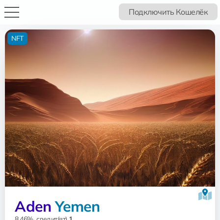
Подключить Кошелёк
NFT
Aden
Yemen
8.46%, следит(ят)
1