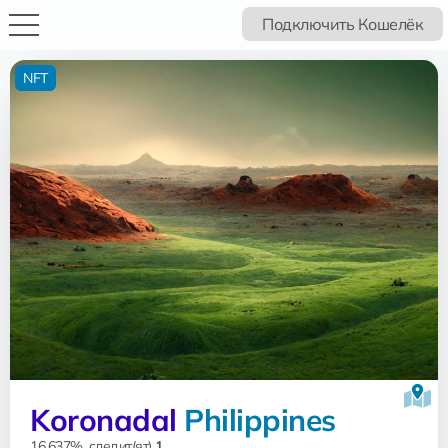
Подключить Кошелёк
NFT
Koronadal
Philippines
16.637%, следит(ят)
1