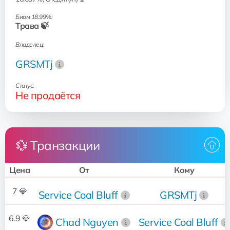
Биом 18.99%:
Трава 🍃
Владелец:
GRSMTj
Статус:
Не продаётся
💱 Транзакции
Цена
От
Кому
7 💎
Service Coal Bluff
GRSMTj
6.9 💎
Chad Nguyen
Service Coal Bluff