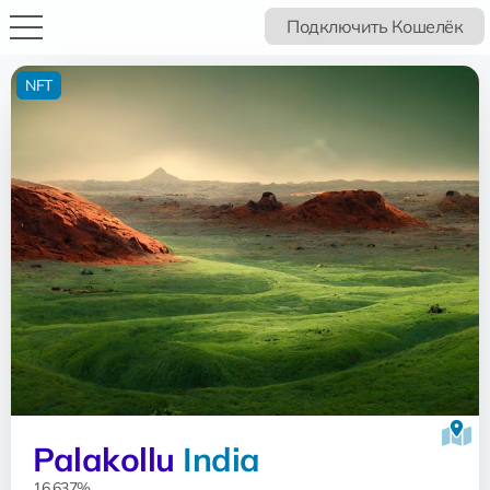
Подключить Кошелёк
NFT
Palakollu
India
16.637%