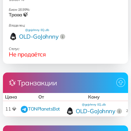
Биом 18.99%:
Трава 🍃
Владелец:
@gojohnny
EQ...db
OLD-GoJohnny
Статус:
Не продаётся
💱 Транзакции
Цена
От
Кому
@gojohnny
EQ...db
2
11 💎
TONPlanetsBot
OLD-GoJohnny
23