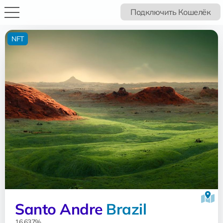
Подключить Кошелёк
NFT
Santo Andre
Brazil
16.637%