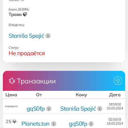
Биом 18.99%:
Трава 🍃
Владелец:
Staniša Spajić
Статус:
Не продаётся
💱 Транзакции
Цена
От
Кому
Дата
19:59:02
передача
gqS0fp
Staniša Spajić
20.03.2024
02:50:03
25 💎
Planets.ton
gqS0fp
18.03.2024