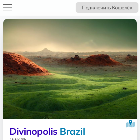
Подключить Кошелёк
Divinopolis
Brazil
16.637%