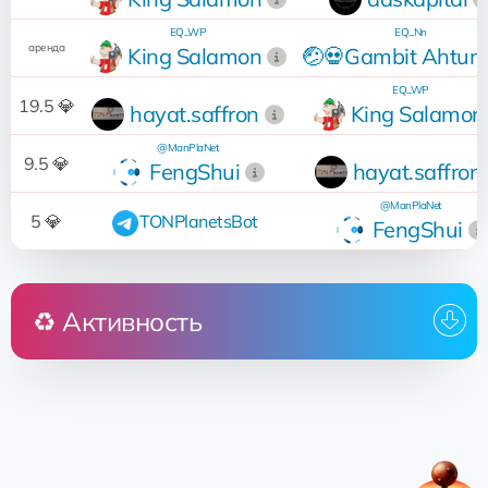
EQ...WP
EQ...Nn
аренда
King Salamon
🤕💀Gambit Ahtun
EQ...WP
19.5 💎
hayat.saffron
King Salamon
@ManPlaNet
9.5 💎
FengShui
hayat.saffron
@ManPlaNet
5 💎
TONPlanetsBot
FengShui
♻️ Активность
Кто
Операция
Дата
17:25:48
rent
daskapital
05.12.2025
02:05:10
rent
daskapital
23.07.2025