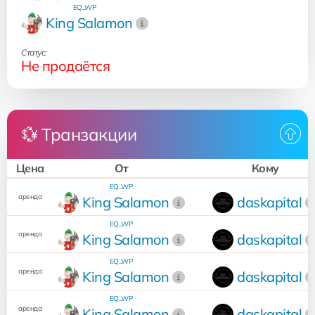
EQ...WP
King Salamon
Статус:
Не продаётся
💱 Транзакции
Цена
От
Кому
EQ...WP
аренда
King Salamon
daskapital
EQ...WP
аренда
King Salamon
daskapital
EQ...WP
аренда
King Salamon
daskapital
EQ...WP
аренда
King Salamon
daskapital