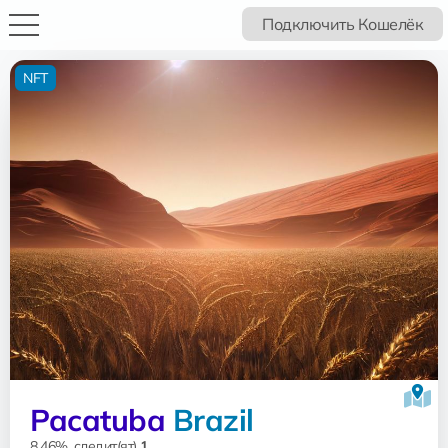
Подключить Кошелёк
NFT
Pacatuba
Brazil
8.46%, следит(ят)
1