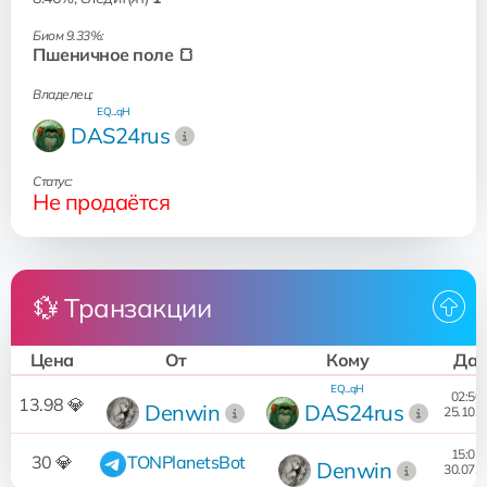
Биом 9.33%:
Пшеничное поле 🍞
Владелец:
EQ...qH
DAS24rus
Статус:
Не продаётся
💱 Транзакции
Цена
От
Кому
Дат
EQ...qH
02:50:
13.98 💎
Denwin
DAS24rus
25.10.2
15:05:
30 💎
TONPlanetsBot
Denwin
30.07.2