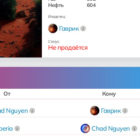
Нефть
604
Владелец:
Гаврик
Статус:
Не продаётся
От
Кому
ad Nguyen
Гаврик
beria
Chad Nguyen