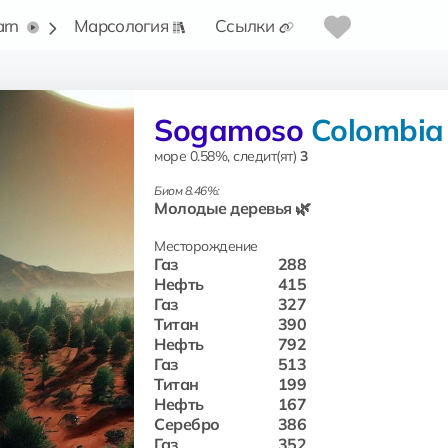
arn
Марсология
Ссылки
Sogamoso
Colombia
море 0.58%, следит(ят)
3
Биом 8.46%:
Молодые деревья 🌿
Месторождение
Газ
288
Нефть
415
Газ
327
Титан
390
Нефть
792
Газ
513
Титан
199
Нефть
167
Серебро
386
Газ
352