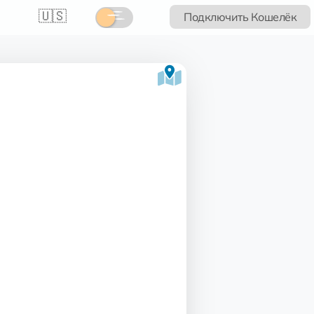
🇺🇸
Подключить Кошелёк