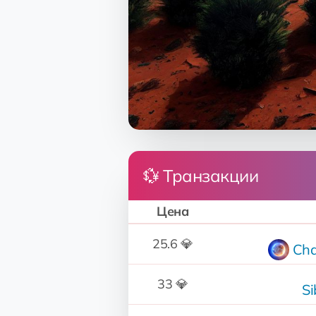
💱 Транзакции
Цена
25.6 💎
Ch
33 💎
Si