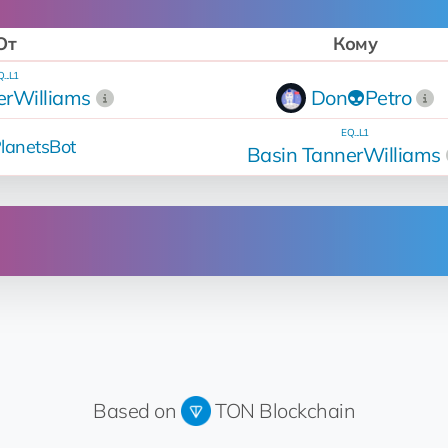
От
Кому
...L1
erWilliams
Don👽Petro
EQ...L1
lanetsBot
Basin TannerWilliams
Операция
Изменение цены с 15 💎 на 50 💎
за 50 💎
Продан
за 15 💎
Based on
TON Blockchain