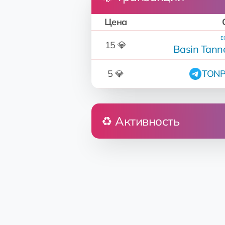
Цена
EQ
15 💎
Basin Tann
5 💎
TONP
♻️ Активность
Кто
Don👽Petro
Don👽Petro
EQ...L1