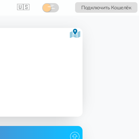
🇺🇸
Подключить Кошелёк