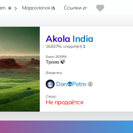
arn
Марсология
Ссылки
Akola
India
16.637%, следит(ят)
1
Биом 18.99%:
Трава 🍃
Владелец:
Don👽Petro
Статус:
Не продаётся