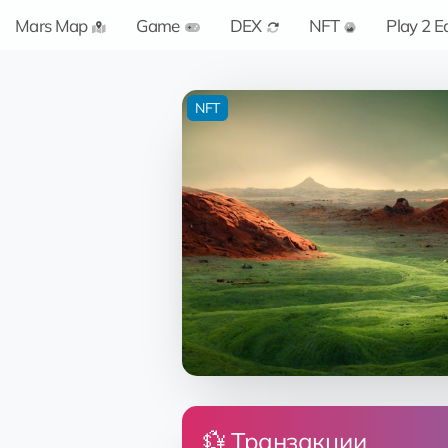
Mars Map
Game
DEX
NFT
Play 2 E
NFT
💱 Транзакции