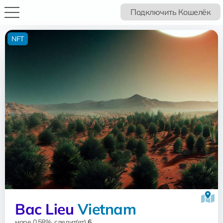
Подключить Кошелёк
NFT
Bac Lieu
Vietnam
море 0.58%, следит(ят)
6