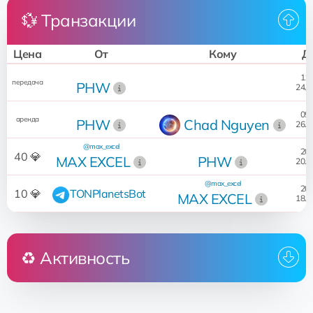
💱 Транзакции
Цена
От
Кому
Д
11:
передача
PHW
24.0
09:
аренда
PHW
Chad Nguyen
26.0
@max_excel
20:
40 💎
MAX EXCEL
PHW
20.0
@max_excel
20:
10 💎
TONPlanetsBot
MAX EXCEL
18.0
♻️ Активность
Кто
Операция
Дата