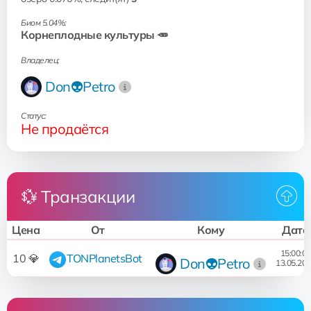
Биом 5.04%:
Корнеплодные культуры 🥕
Владелец:
Don👽Petro
Статус:
Не продаётся
💱 Транзакции
Цена
От
Кому
Дата
15:00:09
10 💎
TONPlanetsBot
Don👽Petro
13.05.20