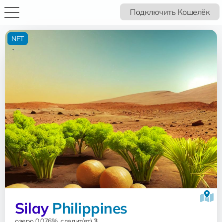
Подключить Кошелёк
NFT
Silay
Philippines
озеро 0.076%, следит(ят)
3