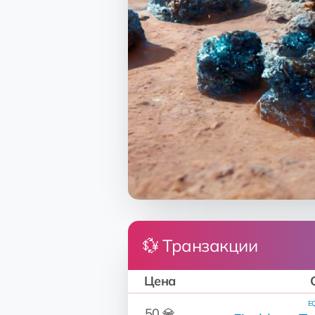
💱 Транзакции
Цена
EQ
50 💎