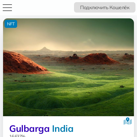
Подключить Кошелёк
NFT
Gulbarga
India
16.637%