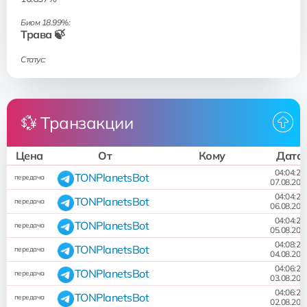
Биом 18.99%:
Трава 🍃
Статус:
💱 Транзакции
Цена
От
Кому
Дата
04:04:24
TONPlanetsBot
передача
07.08.202
04:04:25
TONPlanetsBot
передача
06.08.202
04:04:24
TONPlanetsBot
передача
05.08.202
04:08:26
TONPlanetsBot
передача
04.08.202
04:06:25
TONPlanetsBot
передача
03.08.202
04:06:25
TONPlanetsBot
передача
02.08.202