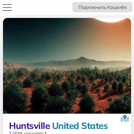
Подключить Кошелёк
Huntsville
United States
7.162%, следит(ят)
1