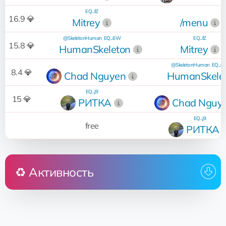
EQ...fZ
16.9 💎
Mitrey
/menu
@SkeletonHuman
EQ...6W
EQ...fZ
15.8 💎
HumanSkeleton
Mitrey
@SkeletonHuman
EQ...
8.4 💎
Chad Nguyen
HumanSkele
EQ...j9
15 💎
РИТКА
Chad Nguy
EQ...j9
free
РИТКА
♻️ Активность
Кто
Операция
Дата
23:50:02
rent
Zarc
28.05.2024