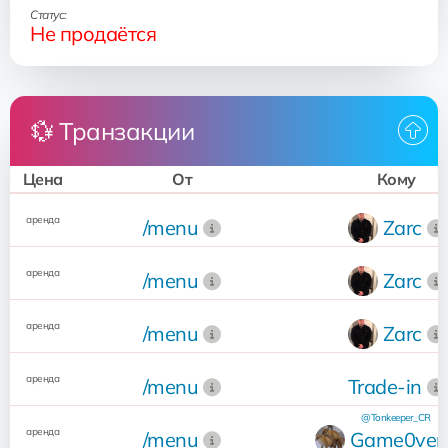
Статус:
Не продаётся
💱 Транзакции
Цена
От
Кому
аренда
/menu
Zarc
аренда
/menu
Zarc
аренда
/menu
Zarc
аренда
/menu
Trade-in
@Tonkeeper_CR
аренда
/menu
Game0ver