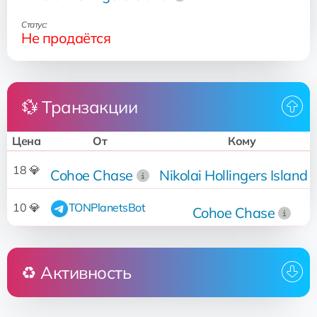
Статус:
Не продаётся
💱 Транзакции
Цена
От
Кому
18 💎
Cohoe Chase
Nikolai Hollingers Island
10 💎
TONPlanetsBot
Cohoe Chase
♻️ Активность
Кто
Операция
Дата