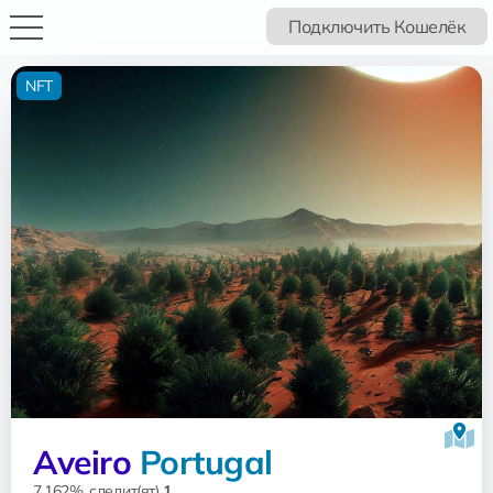
Подключить Кошелёк
NFT
Aveiro
Portugal
7.162%, следит(ят)
1