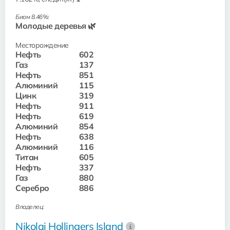
Биом 8.46%:
Молодые деревья 🌿
Месторождение
Нефть
602
Газ
137
Нефть
851
Алюминий
115
Цинк
319
Нефть
911
Нефть
619
Алюминий
854
Нефть
638
Алюминий
116
Титан
605
Нефть
337
Газ
880
Серебро
886
Владелец:
Nikolai Hollingers Island