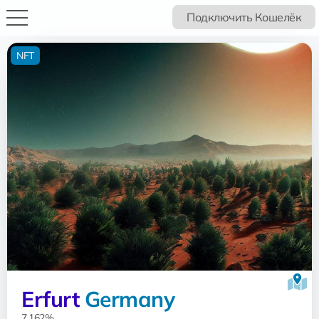
Подключить Кошелёк
NFT
Erfurt
Germany
7.162%