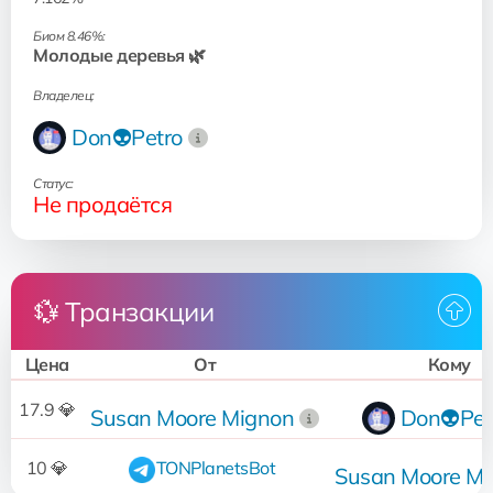
Биом 8.46%:
Молодые деревья 🌿
Владелец:
Don👽Petro
Статус:
Не продаётся
💱 Транзакции
Цена
От
Кому
17.9 💎
Susan Moore Mignon
Don👽Pet
10 💎
TONPlanetsBot
Susan Moore Mi