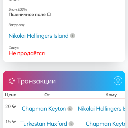
Биом 9.33%:
Пшеничное поле 🍞
Владелец:
Nikolai Hollingers Island
Статус:
Не продаётся
💱 Транзакции
Цена
От
Кому
20 💎
Chapman Keyton
Nikolai Hollingers I
15 💎
Turkestan Huxford
Chapman Keyto