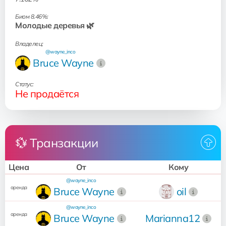
Биом 8.46%:
Молодые деревья 🌿
Владелец:
@wayne_inco
Bruce Wayne
Статус:
Не продаётся
💱 Транзакции
Цена
От
Кому
@wayne_inco
аренда
Bruce Wayne
oil
@wayne_inco
аренда
Bruce Wayne
Marianna12