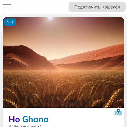
Подключить Кошелёк
NFT
Ho
Ghana
8.46%, следит(ят)
1