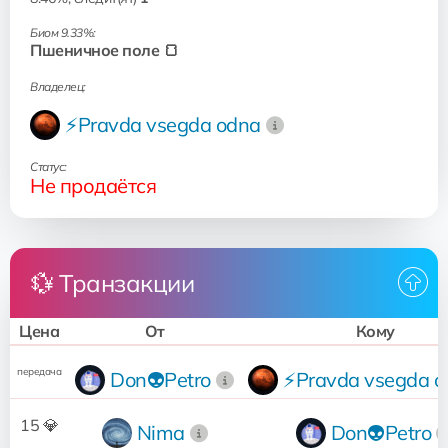
Биом 9.33%:
Пшеничное поле 🍞
Владелец:
⚡Pravda vsegda odna
Статус:
Не продаётся
💱 Транзакции
Цена
От
Кому
передача
Don👽Petro
⚡Pravda vsegda o
15 💎
Nima
Don👽Petro