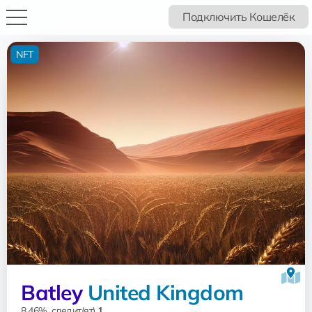
Подключить Кошелёк
NFT
Batley
United Kingdom
8.46%, следит(ят)
1