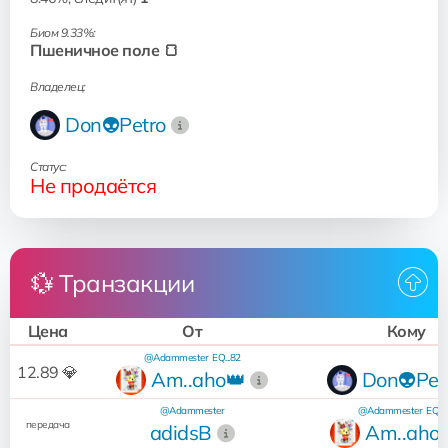
Биом 9.33%:
Пшеничное поле 🍞
Владелец:
Don👽Petro
Статус:
Не продаётся
💱 Транзакции
Цена
От
Кому
@Adammester
EQ...82
12.89 💎
Am..aho👑
Don👽Pet
@Adammester
@Adammester
EQ...
передача
adidsB
Am..aho