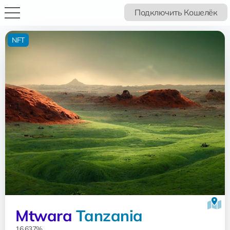
Подключить Кошелёк
NFT
Mtwara
Tanzania
16.637%