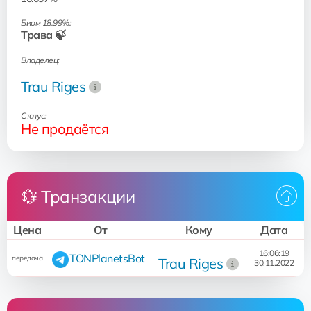
Биом 18.99%:
Трава 🍃
Владелец:
Trau Riges
Статус:
Не продаётся
💱 Транзакции
Цена
От
Кому
Дата
16:06:19
TONPlanetsBot
передача
Trau Riges
30.11.2022