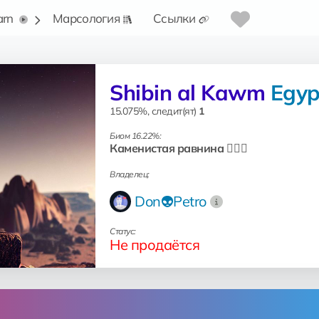
arn
Марсология
Ссылки
Shibin al Kawm
Egyp
15.075%, следит(ят)
1
Биом 16.22%:
Каменистая равнина 🧗🏻‍♂️
Владелец:
Don👽Petro
Статус:
Не продаётся