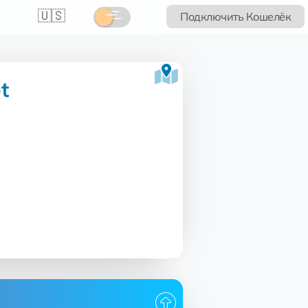
🇺🇸
Подключить Кошелёк
t