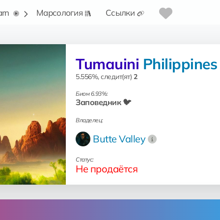
arn
Марсология
Ссылки
Tumauini
Philippines
5.556%, следит(ят)
2
Биом 6.93%:
Заповедник 🐦
Владелец:
Butte Valley
Статус:
Не продаётся