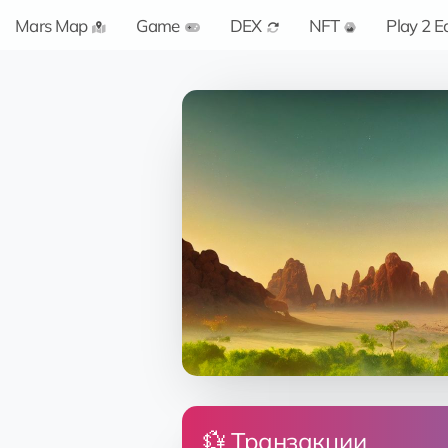
Mars Map
Game
DEX
NFT
Play 2 E
💱 Транзакции