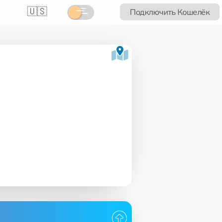
🇺🇸
Подключить Кошелёк