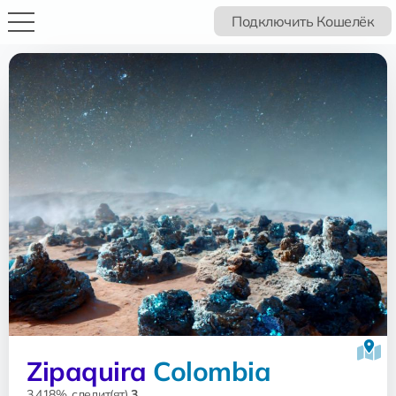
Подключить Кошелёк
Zipaquira
Colombia
3.418%, следит(ят)
3