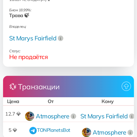
Биом 18.99%:
Трава 🍃
Владелец:
St Marys Fairfield
Статус:
Не продаётся
💱 Транзакции
Цена
От
Кому
12.7 💎
Atmosphere
St Marys Fairfield
5 💎
TONPlanetsBot
Atmosphere