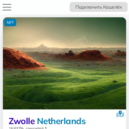
Подключить Кошелёк
NFT
Zwolle
Netherlands
16.637%, следит(ят)
1