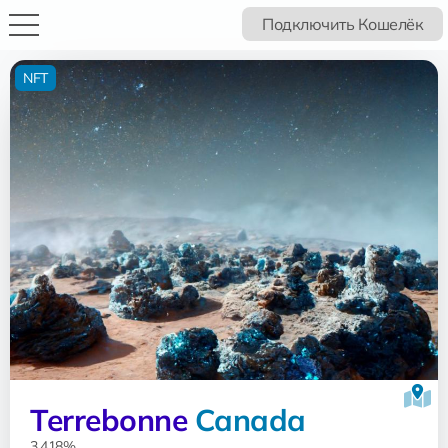
Подключить Кошелёк
NFT
Terrebonne
Canada
3.418%