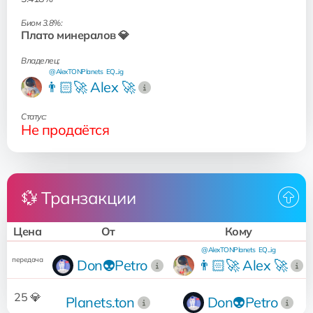
Биом 3.8%:
Плато минералов 💎
Владелец:
@AlexTONPlanets
EQ...ig
👨🏻‍🚀 Alex 🚀
Статус:
Не продаётся
💱 Транзакции
Цена
От
Кому
@AlexTONPlanets
EQ...ig
передача
Don👽Petro
👨🏻‍🚀 Alex 🚀
25 💎
Planets.ton
Don👽Petro