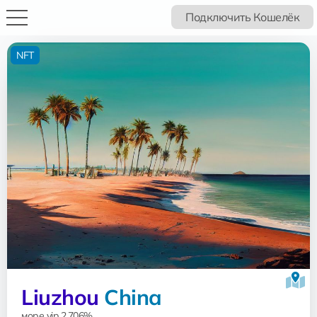
Подключить Кошелёк
NFT
Liuzhou
China
море vip 2.706%