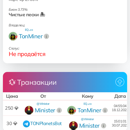
Биом 3.73%:
Чистые пески 🏝️
Владелец:
EQ...co
TonMiner
Статус:
Не продаётся
💱 Транзакции
Цена
От
Кому
Дата
@Winister
EQ...co
04:55:04
250 💎
Minister
TonMiner
18.12.2023
@Winister
15:01:01
30 💎
TONPlanetsBot
Minister
30.07.2022