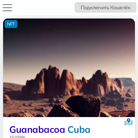
Подключить Кошелёк
NFT
Guanabacoa
Cuba
15.075%