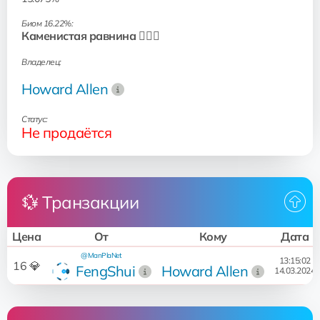
Биом 16.22%:
Каменистая равнина 🧗🏻‍♂️
Владелец:
Howard Allen
Статус:
Не продаётся
💱 Транзакции
Цена
От
Кому
Дата
@ManPlaNet
13:15:02
16 💎
FengShui
Howard Allen
14.03.2024