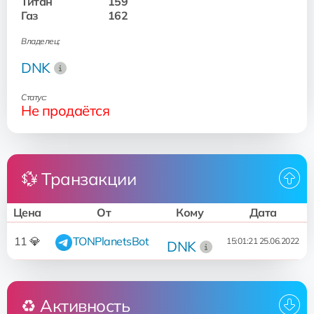
Титан
159
Газ
162
Владелец:
DNK
Статус:
Не продаётся
💱 Транзакции
Цена
От
Кому
Дата
11 💎
TONPlanetsBot
15:01:21 25.06.2022
DNK
♻️ Активность