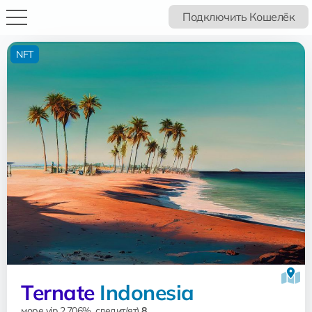
Подключить Кошелёк
NFT
Ternate
Indonesia
море vip 2.706%, следит(ят)
8