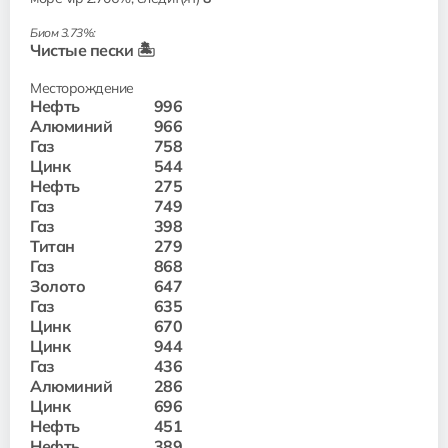
Биом 3.73%:
Чистые пески 🏝️
Месторождение
Нефть
996
Алюминий
966
Газ
758
Цинк
544
Нефть
275
Газ
749
Газ
398
Титан
279
Газ
868
Золото
647
Газ
635
Цинк
670
Цинк
944
Газ
436
Алюминий
286
Цинк
696
Нефть
451
Нефть
389