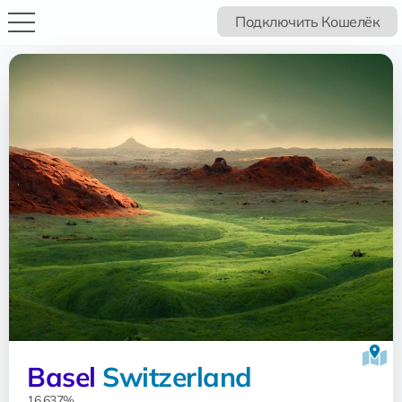
Подключить Кошелёк
Basel
Switzerland
16.637%