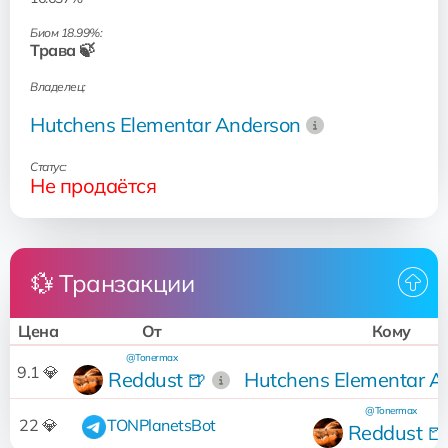
Биом 18.99%:
Трава 🍃
Владелец:
Hutchens Elementar Anderson
Статус:
Не продаётся
💱 Транзакции
Цена
От
Кому
@Tonermax
9.1 💎
Reddust 🍺
Hutchens Elementar A
@Tonermax
22 💎
TONPlanetsBot
Reddust 🍺