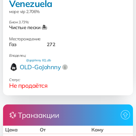
Venezuela
море vip 2.706%
Биом 3.73%:
Чистые пески 🏝️
Месторождение
Газ
272
Владелец:
@gojohnny
EQ...db
OLD-GoJohnny
Статус:
Не продаётся
💱 Транзакции
Цена
От
Кому