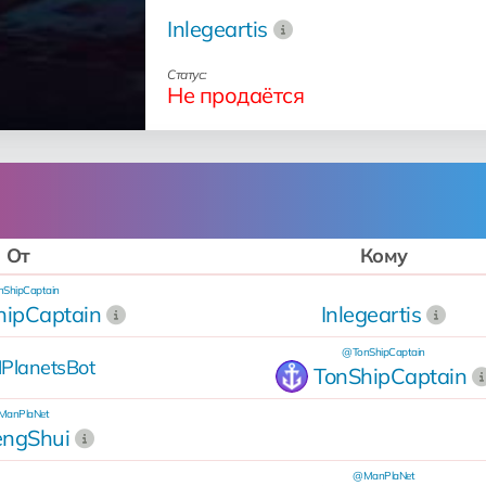
Inlegeartis
Статус:
Не продаётся
От
Кому
ShipCaptain
hipCaptain
Inlegeartis
@TonShipCaptain
PlanetsBot
TonShipCaptain
anPlaNet
engShui
@ManPlaNet