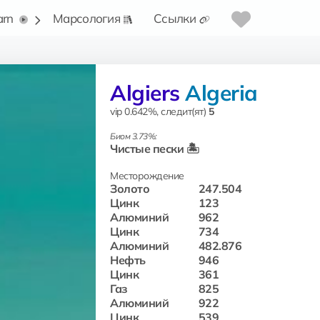
arn
Марсология
Ссылки
Algiers
Algeria
vip 0.642%, следит(ят)
5
Биом 3.73%:
Чистые пески 🏝️
Месторождение
Золото
247.504
Цинк
123
Алюминий
962
Цинк
734
Алюминий
482.876
Нефть
946
Цинк
361
Газ
825
Алюминий
922
Цинк
539