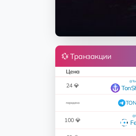
💱 Транзакции
Цена
@Ton
24 💎
TonS
TON
передача
@M
100 💎
F