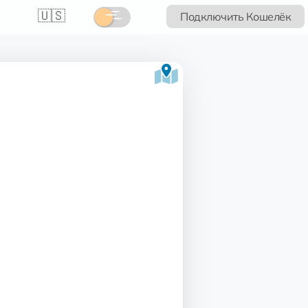
🇺🇸
Подключить Кошелёк