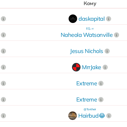
Кому
daskapital
EQ...-v
Naheola Watsonville
Jesus Nichols
MrrJake
Extreme
Extreme
@Tontheir
Hairbud😂