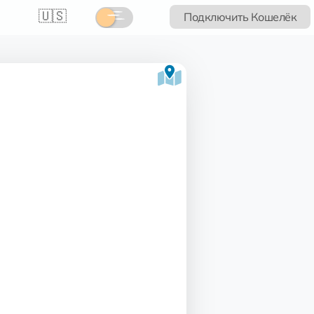
🇺🇸
Подключить Кошелёк