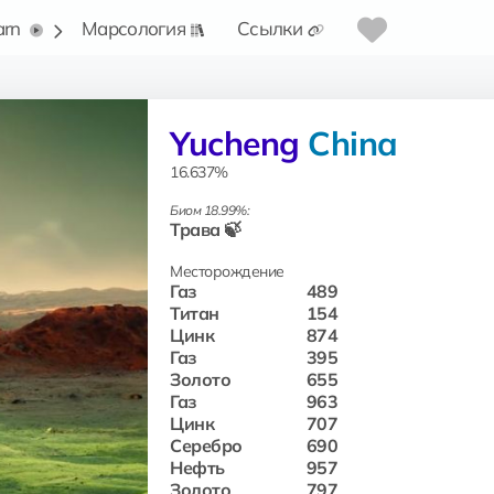
arn
Марсология
Ссылки
Yucheng
China
16.637%
Биом 18.99%:
Трава 🍃
Месторождение
Газ
489
Титан
154
Цинк
874
Газ
395
Золото
655
Газ
963
Цинк
707
Серебро
690
Нефть
957
Золото
797