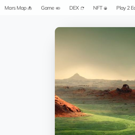
Mars Map
Game
DEX
NFT
Play 2 E