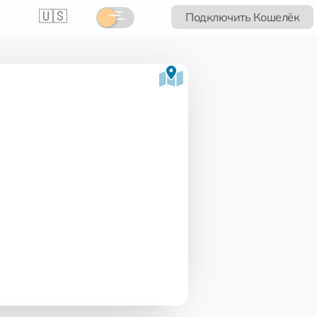
🇺🇸
Подключить Кошелёк