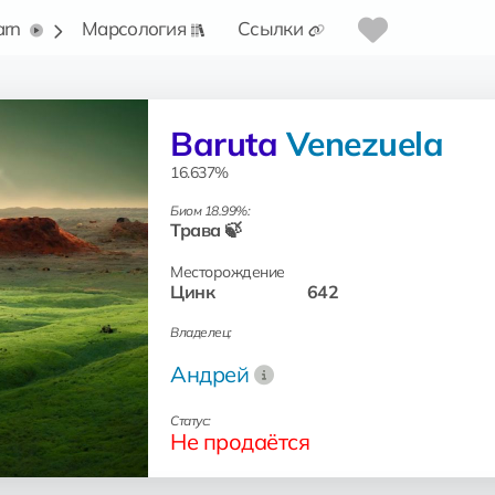
arn
Марсология
Ссылки
Baruta
Venezuela
16.637%
Биом 18.99%:
Трава 🍃
Месторождение
Цинк
642
Владелец:
Андрей
Статус:
Не продаётся