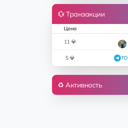
💱 Транзакции
Цена
11 💎
5 💎
TO
♻️ Активность
Кто
Прод
Андрей
EQ...j9