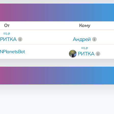
От
Кому
EQ...j9
РИТКА
Андрей
EQ...j9
NPlanetsBot
РИТКА
Операция
ан
за 11 💎