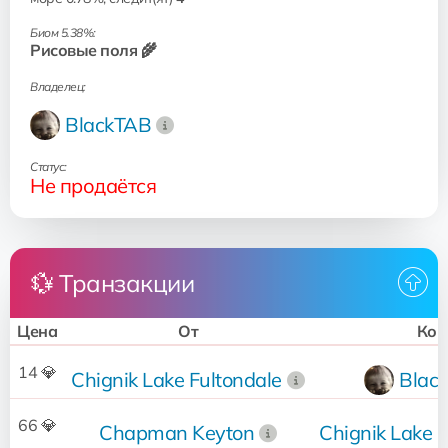
Биом 5.38%:
Рисовые поля 🌾
Владелец:
BlackTAB
Статус:
Не продаётся
💱 Транзакции
Цена
От
Ком
14 💎
Chignik Lake Fultondale
Blac
66 💎
Chapman Keyton
Chignik Lake F