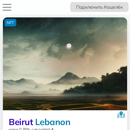
Подключить Кошелёк
NFT
Beirut
Lebanon
море 0.78%, следит(ят)
4