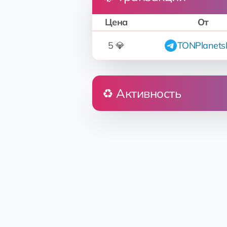
Цена
От
5 💎
TONPlanets
♻️ Активность
К
Hutchens Elementar Anders