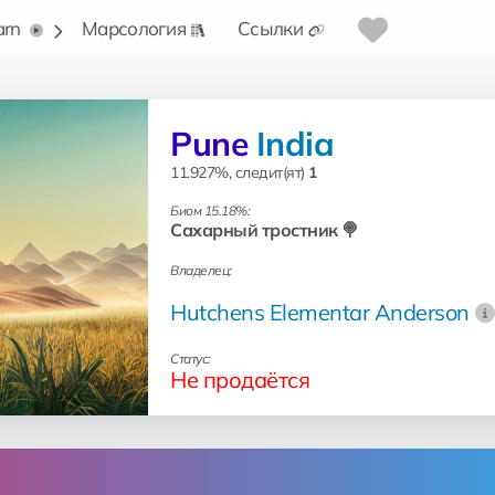
arn
Марсология
Ссылки
Pune
India
11.927%, следит(ят)
1
Биом 15.18%:
Сахарный тростник 🍭
Владелец:
Hutchens Elementar Anderson
Статус:
Не продаётся