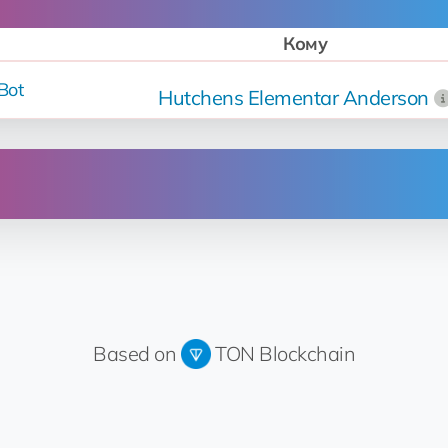
Кому
Bot
Hutchens Elementar Anderson
то
Операция
Продан
за 5 💎
on
Based on
TON Blockchain