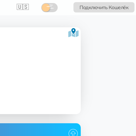
🇺🇸
Подключить Кошелёк