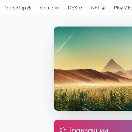
Mars Map
Game
DEX
NFT
Play 2 E
💱 Транзакции