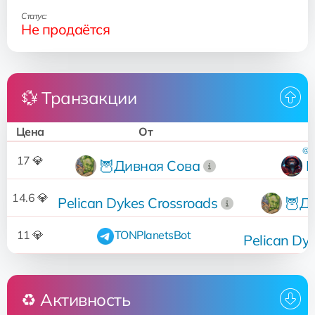
Статус:
Не продаётся
💱 Транзакции
Цена
От
@val
17 💎
🦉Дивная Сова
R
14.6 💎
Pelican Dykes Crossroads
🦉Д
11 💎
TONPlanetsBot
Pelican Dy
♻️ Активность