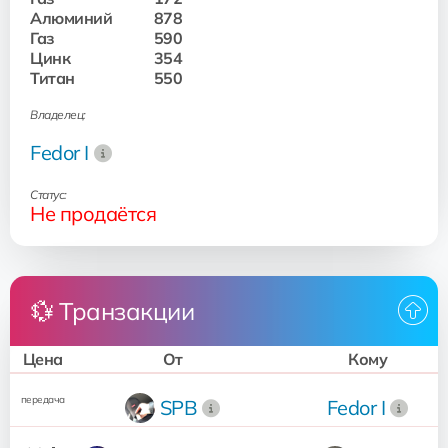
Алюминий
878
Газ
590
Цинк
354
Титан
550
Владелец:
Fedor I
Статус:
Не продаётся
💱 Транзакции
Цена
От
Кому
передача
SPB
Fedor I