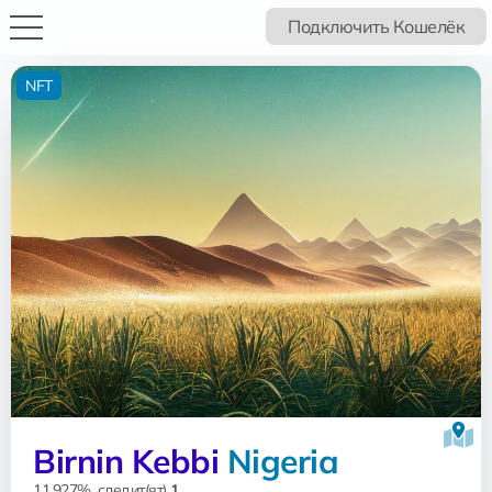
Подключить Кошелёк
NFT
Birnin Kebbi
Nigeria
11.927%, следит(ят)
1