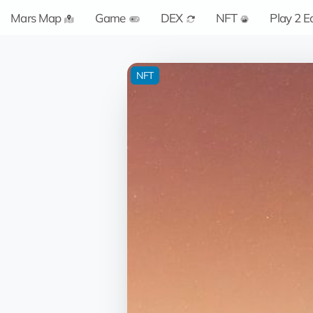
Mars Map
Game
DEX
NFT
Play 2 E
NFT