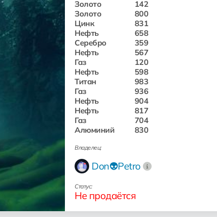
Золото
142
Золото
800
Цинк
831
Нефть
658
Серебро
359
Нефть
567
Газ
120
Нефть
598
Титан
983
Газ
936
Нефть
904
Нефть
817
Газ
704
Алюминий
830
Владелец:
Don👽Petro
Статус:
Не продаётся