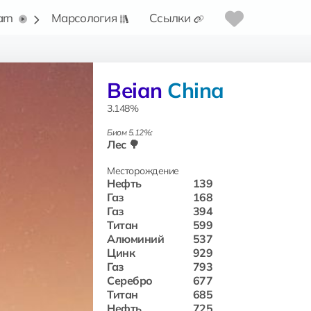
arn
Марсология
Ссылки
Beian
China
3.148%
Биом 5.12%:
Лес 🌳
Месторождение
Нефть
139
Газ
168
Газ
394
Титан
599
Алюминий
537
Цинк
929
Газ
793
Серебро
677
Титан
685
Нефть
725