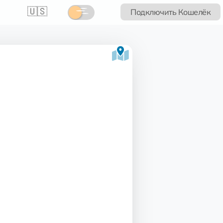
🇺🇸
Подключить Кошелёк