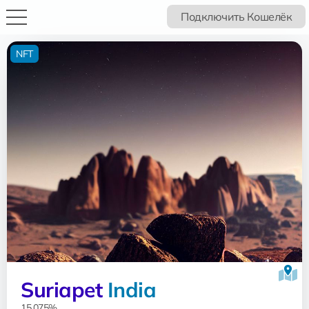
Подключить Кошелёк
NFT
Suriapet
India
15.075%