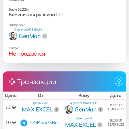
Биом 16.22%:
Каменистая равнина 🧗🏻‍♂️
Владелец:
@genman1978
EQ...k7
GenMan
Статус:
Не продаётся
💱 Транзакции
Цена
От
Кому
Дата
@max_excel
@genman1978
EQ...k7
15:21:17
12 💎
MAX EXCEL
GenMan
16.09.2022
@max_excel
16:03:00
10 💎
TONPlanetsBot
MAX EXCEL
11.06.2022