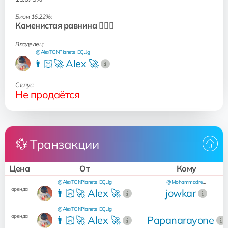
Биом 16.22%:
Каменистая равнина 🧗🏻‍♂️
Владелец:
@AlexTONPlanets
EQ...ig
👨🏻‍🚀 Alex 🚀
Статус:
Не продаётся
💱 Транзакции
Цена
От
Кому
@AlexTONPlanets
EQ...ig
@Mohammadreza376
аренда
👨🏻‍🚀 Alex 🚀
jowkar
@AlexTONPlanets
EQ...ig
аренда
👨🏻‍🚀 Alex 🚀
Papanarayone