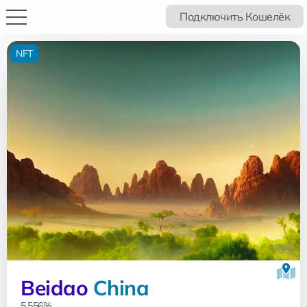
Подключить Кошелёк
NFT
Beidao
China
5.556%