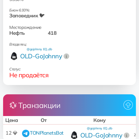
Биом 6.93%:
Заповедник 🐦
Месторождение
Нефть
418
Владелец:
@gojohnny
EQ...db
OLD-GoJohnny
Статус:
Не продаётся
💱 Транзакции
Цена
От
Кому
@gojohnny
EQ...db
0
12 💎
TONPlanetsBot
OLD-GoJohnny
26