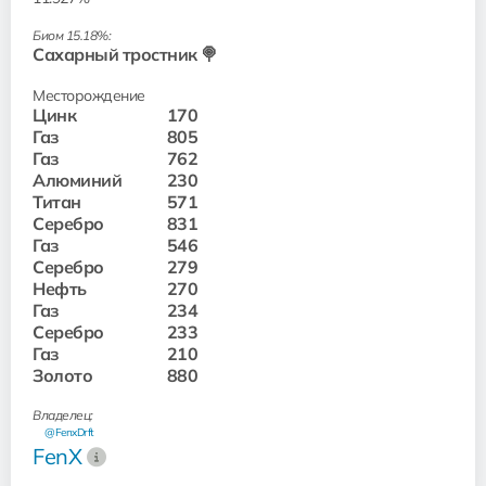
Биом 15.18%:
Сахарный тростник 🍭
Месторождение
Цинк
170
Газ
805
Газ
762
Алюминий
230
Титан
571
Серебро
831
Газ
546
Серебро
279
Нефть
270
Газ
234
Серебро
233
Газ
210
Золото
880
Владелец:
@FenxDrft
FenX