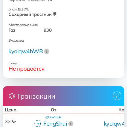
Биом 15.18%:
Сахарный тростник 🍭
Месторождение
Газ
930
Владелец:
kyoIqw4hWB
Статус:
Не продаётся
💱 Транзакции
Цена
От
Ком
@ManPlaNet
33 💎
FengShui
kyoIqw