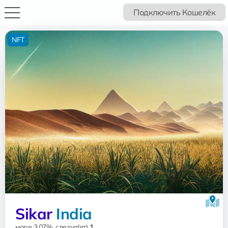
Подключить Кошелёк
NFT
Sikar
India
море 3.07%, следит(ят)
1