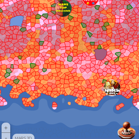
+
-
MARS 3D